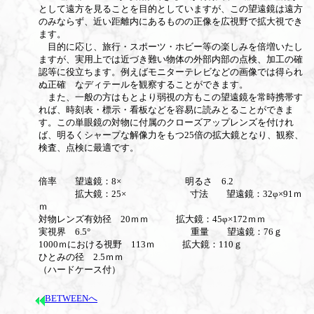
として遠方を見ることを目的としていますが、この望遠鏡は遠方
のみならず、近い距離内にあるものの正像を広視野で拡大視でき
ます。
目的に応じ、旅行・スポーツ・ホビー等の楽しみを倍増いたし
ますが、実用上では近づき難い物体の外部内部の点検、加工の確
認等に役立ちます。例えばモニターテレビなどの画像では得られ
ぬ正確 なディテールを観察することができます。
また、一般の方はもとより弱視の方もこの望遠鏡を常時携帯す
れば、時刻表・標示・看板などを容易に読みとることができま
す。この単眼鏡の対物に付属のクローズアップレンズを付けれ
ば、明るくシャープな解像力をもつ25倍の拡大鏡となり、観察、
検査、点検に最適です。
倍率 望遠鏡：8× 明るさ 6.2
拡大鏡：25× 寸法 望遠鏡：32φ×91ｍ
ｍ
対物レンズ有効径 20ｍｍ 拡大鏡：45φ×172ｍｍ
実視界 6.5° 重量 望遠鏡：76ｇ
1000ｍにおける視野 113ｍ 拡大鏡：110ｇ
ひとみの径 2.5ｍｍ
（ハードケース付）
BETWEENへ